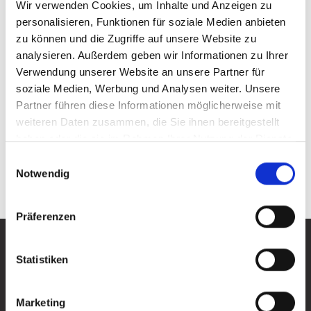
Wir verwenden Cookies, um Inhalte und Anzeigen zu
personalisieren, Funktionen für soziale Medien anbieten
Melanie Preibisch
zu können und die Zugriffe auf unsere Website zu
analysieren. Außerdem geben wir Informationen zu Ihrer
Amt für Bildung, Sport, Kultur und
Verwendung unserer Website an unsere Partner für
Veranstaltungsmanagement
soziale Medien, Werbung und Analysen weiter. Unsere
Partner führen diese Informationen möglicherweise mit
Kölner Str. 12, 57439 Attendorn
weiteren Daten zusammen, die Sie ihnen bereitgestellt
m.preibisch@attendorn.org
haben oder die sie im Rahmen Ihrer Nutzung der Dienste
+49 2722 / 64133
gesammelt haben.
Einwilligungsauswahl
+49 2722 / 64421
Notwendig
Präferenzen
Hier ist immer etwas los!
Statistiken
Alle News ansehen
Alle News ansehen
Marketing