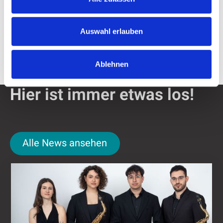
Kölner Str. 12, 57439 Attendorn
t.kleine@attendorn.org
Auswahl erlauben
+49 2722 / 64238
+49 2722 / 64421
Ablehnen
Hier ist immer etwas los!
Alle News ansehen
Alle News ansehen
Kulturring Attendorn mit vielseitigem Progra