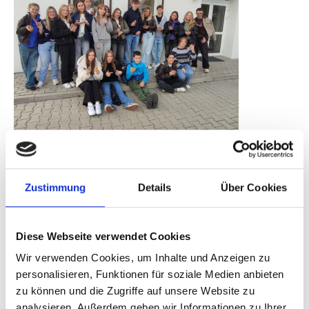
Attendorn in Rawicz.jpg“: An einer
spannenden Studienreise in die
Zustimmung
Details
Über Cookies
polnische Partnerstadt Rawicz
nahmen elf Schülerinnen und
Schüler aus der Hansestadt
Diese Webseite verwendet Cookies
Attendorn teil.
Wir verwenden Cookies, um Inhalte und Anzeigen zu
personalisieren, Funktionen für soziale Medien anbieten
zu können und die Zugriffe auf unsere Website zu
analysieren. Außerdem geben wir Informationen zu Ihrer