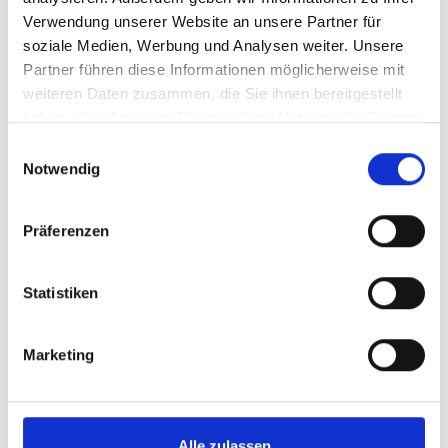
Verwendung unserer Website an unsere Partner für
soziale Medien, Werbung und Analysen weiter. Unsere
Partner führen diese Informationen möglicherweise mit
weiteren Daten zusammen, die Sie ihnen bereitgestellt
haben oder die sie im Rahmen Ihrer Nutzung der Dienste
Kontakt
gesammelt haben.
Einwilligungsauswahl
Notwendig
Präferenzen
Statistiken
Tom Kleine
Marketing
Büro des Bürgermeisters, Presse- und
Öffentlichkeitsarbeit
Alle zulassen