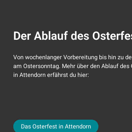
Der Ablauf des Osterfe
Von wochenlanger Vorbereitung bis hin zu den
am Ostersonntag. Mehr über den Ablauf des 
in Attendorn erfährst du hier:
Das Osterfest in Attendorn
Das Osterfest in Attendorn