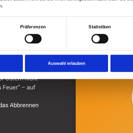
n.
Präferenzen
Statistiken
Auswahl erlauben
ungen wünschen
or Ostern nicht
s Feuer“ – auf
 das Abbrennen