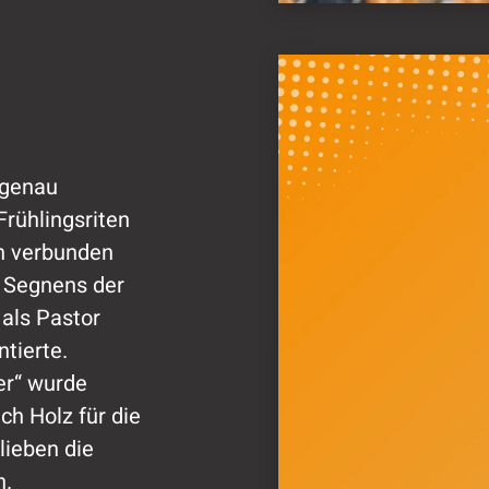
 genau
Frühlingsriten
en verbunden
s Segnens der
als Pastor
tierte.
er“ wurde
ch Holz für die
lieben die
n.