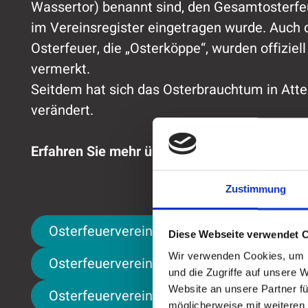
Wassertor) benannt sind, den Gesamtosterfeu
im Vereinsregister eingetragen wurde. Auch d
Osterfeuer, die „Osterköppe“, wurden offizie
vermerkt.
Seitdem hat sich das Osterbrauchtum in Att
verändert.
Erfahren Sie mehr über die vier Osterfeuerve
Zustimmung
Osterfeuerverein Kölner Poorte
Osterfeuerverein Kölner Poorte
Diese Webseite verwendet 
Wir verwenden Cookies, um I
Osterfeuerverein Ennester Pote
Osterfeuerverein Ennester Pote
und die Zugriffe auf unsere 
Website an unsere Partner fü
Osterfeuerverein Niederste Poorte
Osterfeuerverein Niederste Poorte
möglicherweise mit weiteren