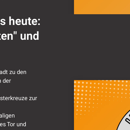
s heute:
ten" und
adt zu den
n der
Osterkreuze zur
aligen
tes Tor und