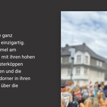
n Attendorn
e ganz
einzigartig.
mmel am
 mit ihren hohen
Osterköppen
en und die
dorner in ihren
 über die