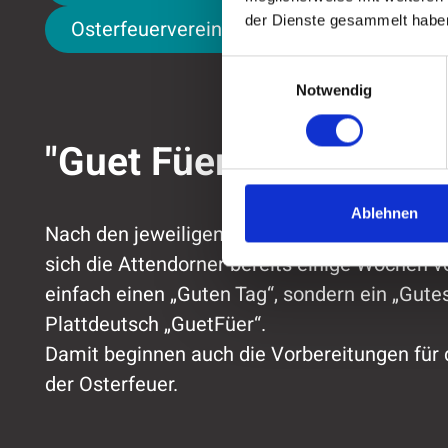
der Dienste gesammelt habe
Osterfeuerverein Waterpote
Osterfeuerverein Waterpote
Einwilligungsauswahl
Notwendig
"Guet Füer"
Ablehnen
Nach den jeweiligen Jahreshauptversamml
sich die Attendorner bereits einige Wochen v
einfach einen „Guten Tag“, sondern ein „Gute
Plattdeutsch „GuetFüer“.
Damit beginnen auch die Vorbereitungen für
der Osterfeuer.