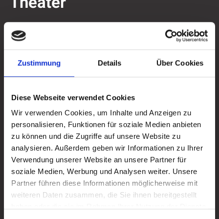
Theater
Theater gehört seit vielen Jahren fest zum
kulturellen Leben in der Hansestadt
Attendorn. Ob Krimi, Komödie, Musiktheater
Zustimmung
Details
Über Cookies
oder Kindertheater – auf der Bühne werden
Stücke präsentiert, die sowohl unterhalten als
Diese Webseite verwendet Cookies
auch zum Nachdenken anregen. Mit einem
Wir verwenden Cookies, um Inhalte und Anzeigen zu
abwechslungsreichen Programm bietet das
personalisieren, Funktionen für soziale Medien anbieten
Theater allen Generationen die Möglichkeit,
zu können und die Zugriffe auf unsere Website zu
analysieren. Außerdem geben wir Informationen zu Ihrer
Kultur hautnah zu erleben und gemeinsam
Verwendung unserer Website an unsere Partner für
besondere Abende zu verbringen.
soziale Medien, Werbung und Analysen weiter. Unsere
Partner führen diese Informationen möglicherweise mit
weiteren Daten zusammen, die Sie ihnen bereitgestellt
Mehr erfahren
Mehr erfahren
haben oder die sie im Rahmen Ihrer Nutzung der Dienste
gesammelt haben.