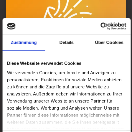
Zustimmung
Details
Über Cookies
Besondere Traditionen
Diese Webseite verwendet Cookies
Wir verwenden Cookies, um Inhalte und Anzeigen zu
personalisieren, Funktionen für soziale Medien anbieten
Der Karneval in Attendorn beginnt traditionell
zu können und die Zugriffe auf unsere Website zu
am 11. November um 11:11 Uhr und erreicht
analysieren. Außerdem geben wir Informationen zu Ihrer
seinen Höhepunkt in den Tagen vor
Verwendung unserer Website an unsere Partner für
soziale Medien, Werbung und Analysen weiter. Unsere
Aschermittwoch. Mit bunten Umzügen,
Partner führen diese Informationen möglicherweise mit
ausgelassenen Feiern und traditionellen
weiteren Daten zusammen, die Sie ihnen bereitgestellt
Bräuchen wie dem Altweibertag wird die
haben oder die sie im Rahmen Ihrer Nutzung der Dienste