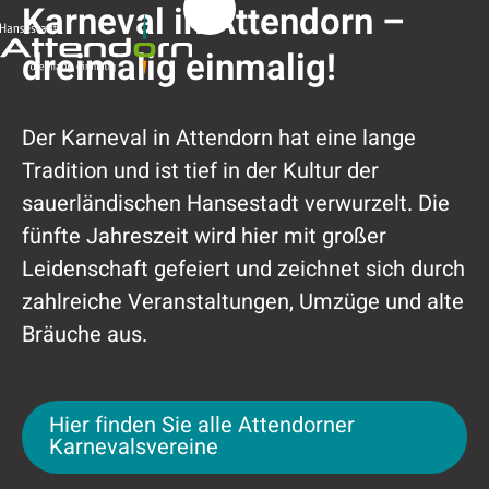
Karneval in
Karneval in Attendorn –
Attendorn
dreimalig einmalig!
Der Karneval in Attendorn hat eine lange
Tradition und ist tief in der Kultur der
sauerländischen Hansestadt verwurzelt. Die
fünfte Jahreszeit wird hier mit großer
Leidenschaft gefeiert und zeichnet sich durch
zahlreiche Veranstaltungen, Umzüge und alte
Bräuche aus.
Hier finden Sie alle Attendorner Karnevalsve
Hier finden Sie alle Attendorner
Karnevalsvereine