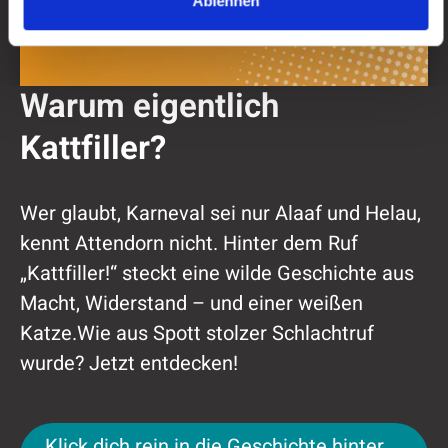
Ablehnen
Warum eigentlich
Kattfiller?
Wer glaubt, Karneval sei nur Alaaf und Helau,
kennt Attendorn nicht. Hinter dem Ruf
„Kattfiller!“ steckt eine wilde Geschichte aus
Macht, Widerstand – und einer weißen
Katze.Wie aus Spott stolzer Schlachtruf
wurde? Jetzt entdecken!
Klick dich rein in die Geschichte hinter "Kattfil
Klick dich rein in die Geschichte hinter