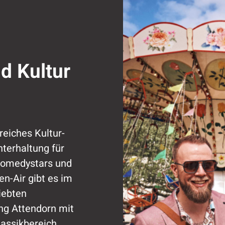
gen
d Kultur
reiches Kultur-
terhaltung für
 Comedystars und
n-Air gibt es im
iebten
ing Attendorn mit
assikbereich