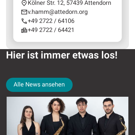
Kölner Str. 12, 57439 Attendorn
v.hamm@attedorn.org
+49 2722 / 64106
+49 2722 / 64421
Hier ist immer etwas los!
Alle News ansehen
Alle News ansehen
Kulturring Attendorn mit vielseitigem Progra