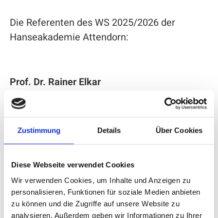
Die Referenten des WS 2025/2026 der
Hanseakademie Attendorn:
Prof. Dr. Rainer Elkar
Ist Historiker mit Schwerpunkt Wirtschafts-
und Sozialgeschichte. In der Hanseakademie
Zustimmung
Details
Über Cookies
nimmt er sein Publikum mit auf eine
Zeitreise durch Handwerk und Alltagsleben
vergangener Jahrhunderte –fundiert,
Diese Webseite verwendet Cookies
anschaulich und immer mit einem Blick für
Wir verwenden Cookies, um Inhalte und Anzeigen zu
die spannenden Details hinter den großen
personalisieren, Funktionen für soziale Medien anbieten
Linien der Geschichte.
zu können und die Zugriffe auf unsere Website zu
analysieren. Außerdem geben wir Informationen zu Ihrer