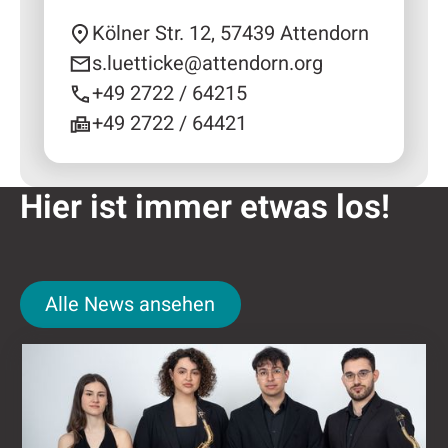
Kölner Str. 12, 57439 Attendorn
s.luetticke@attendorn.org
+49 2722 / 64215
+49 2722 / 64421
Hier ist immer etwas los!
Alle News ansehen
Alle News ansehen
Kulturring Attendorn mit vielseitigem Progra