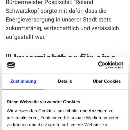
Bürgermeister Pospischil: "Roland
Schwarzkopf sorgte mit dafür, dass die
Energieversorgung in unserer Stadt stets
zukunftsfähig, wirtschaftlich und verlässlich
aufgestellt war."
"Unverzichtbar für eine
funktionierende
Demokratie!"
Zustimmung
Details
Über Cookies
Mit einem Appell beendete Bürgermeister
Diese Webseite verwendet Cookies
Pospischil einen denkwürdigen Abend im
Wir verwenden Cookies, um Inhalte und Anzeigen zu
Bürgerhaus "Alter Bahnhof": "Wir brauchen wir
personalisieren, Funktionen für soziale Medien anbieten
zu können und die Zugriffe auf unsere Website zu
Menschen wie Sie, liebe ehemalige