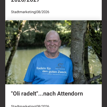
Stadtmarketing
|
08/2026
"Oli radelt"...nach Attendorn
"Oli radelt"...nach Attendorn
Stadtmarketing
|
08/2026