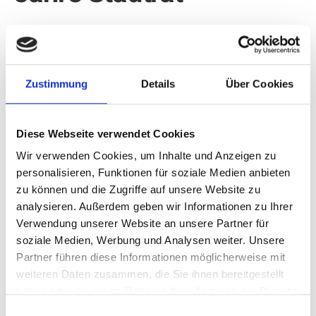
Wolfgang Teipel war sogar seit 1984 und
damit sage und schreibe 41 Jahre lang im
Stadtrat tätig. Bürgermeister Pospischil
Zustimmung
Details
Über Cookies
würdigte sein besonderes Engagement:
"Darüber hinaus hat Wolfgang Teipel generell
Diese Webseite verwendet Cookies
besondere Verantwortung übernommen, vor
Wir verwenden Cookies, um Inhalte und Anzeigen zu
allem als langjähriger Fraktionsvorsitzender
personalisieren, Funktionen für soziale Medien anbieten
der CDU-Fraktion, wo er immer ein
zu können und die Zugriffe auf unsere Website zu
verlässlicher Vertreter und Ansprechpartner
analysieren. Außerdem geben wir Informationen zu Ihrer
für Fraktionsmitglieder, andere Fraktion,
Verwendung unserer Website an unsere Partner für
soziale Medien, Werbung und Analysen weiter. Unsere
Verwaltung und Bürger war. Seine sachliche
Partner führen diese Informationen möglicherweise mit
und ruhige Art ermöglichte stets eine
weiteren Daten zusammen, die Sie ihnen bereitgestellt
konstruktive Zusammenarbeit. Besonders
haben oder die sie im Rahmen Ihrer Nutzung der Dienste
anerkannt war er dabei im Ihnetal. Auch dort
gesammelt haben.
Einwilligungsauswahl