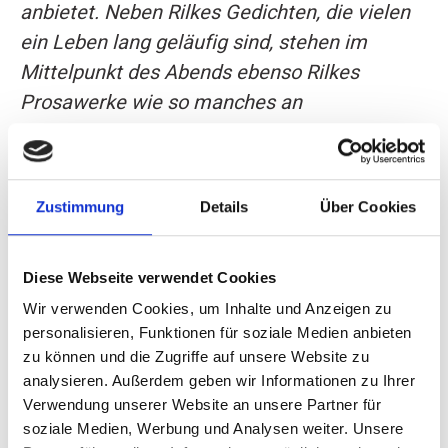
anbietet. Neben Rilkes Gedichten, die vielen
ein Leben lang geläufig sind, stehen im
Mittelpunkt des Abends ebenso Rilkes
Prosawerke wie so manches an
Hintergründigem und Wissenswertem über
den großen Schriftsteller.
Zustimmung
Details
Über Cookies
Musikkabarett am 18.
April 2026
Diese Webseite verwendet Cookies
Wir verwenden Cookies, um Inhalte und Anzeigen zu
personalisieren, Funktionen für soziale Medien anbieten
Das Musikkabarett "Auf den zweiten Blick"
zu können und die Zugriffe auf unsere Website zu
mit Lucy van Kuhl beschließt die Kultursaison
analysieren. Außerdem geben wir Informationen zu Ihrer
2025/2026 des Kulturringes. Am
Verwendung unserer Website an unsere Partner für
Samstagabend, dem 18. April 2026, besingt
soziale Medien, Werbung und Analysen weiter. Unsere