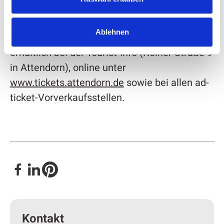
erhältlich
Ablehnen
Karten für alle Veranstaltungen sind ab sofort
erhältlich bei der Tourist-Info (Kölner Straße 9
in Attendorn), online unter
www.tickets.attendorn.de
sowie bei allen ad-
ticket-Vorverkaufsstellen.
Kontakt