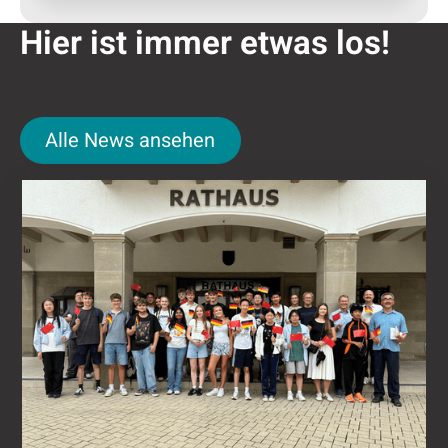
Hier ist immer etwas los!
Alle News ansehen
Alle News ansehen
Nǐ hǎo in Attendorn