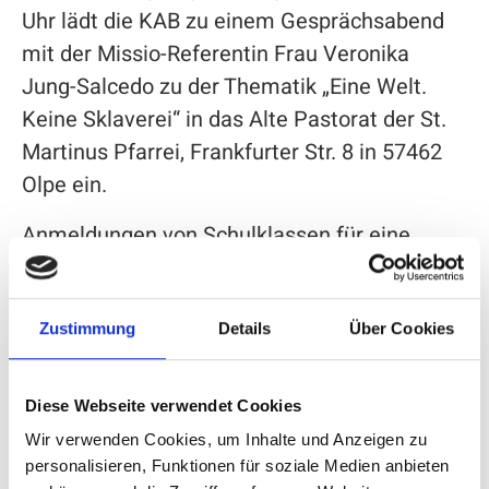
Uhr lädt die KAB zu einem Gesprächsabend
mit der Missio-Referentin Frau Veronika
Jung-Salcedo zu der Thematik „Eine Welt.
Keine Sklaverei“ in das Alte Pastorat der St.
Martinus Pfarrei, Frankfurter Str. 8 in 57462
Olpe ein.
Anmeldungen von Schulklassen für eine
Besichtigung des Trucks liegen bereits vor.
Von Dienstag bis Donnerstag kann die
Ausstellung im Truck von Interessierten ab
Zustimmung
Details
Über Cookies
14.00 Uhr besucht werden.
Diese Webseite verwendet Cookies
Wir verwenden Cookies, um Inhalte und Anzeigen zu
personalisieren, Funktionen für soziale Medien anbieten