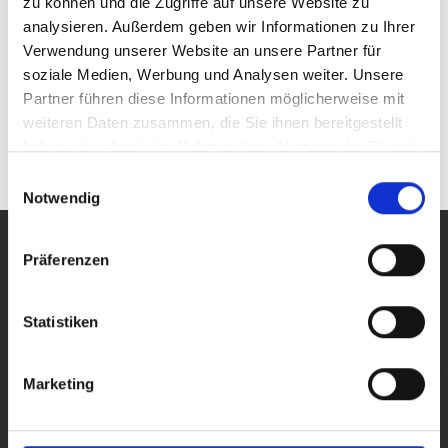
zu können und die Zugriffe auf unsere Website zu
analysieren. Außerdem geben wir Informationen zu Ihrer
Verwendung unserer Website an unsere Partner für
soziale Medien, Werbung und Analysen weiter. Unsere
Partner führen diese Informationen möglicherweise mit
Kontakt
weiteren Daten zusammen, die Sie ihnen bereitgestellt
haben oder die sie im Rahmen Ihrer Nutzung der Dienste
gesammelt haben.
Einwilligungsauswahl
Notwendig
Hier ist immer etwas los!
Präferenzen
Statistiken
Alle News ansehen
Alle News ansehen
Nǐ hǎo in Attendorn
Marketing