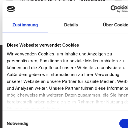
Kölner Str. 12, 57439 Attendorn
k.meyer@attendorn.org
+49 2722 / 64141
Zustimmung
Details
Über Cooki
+49 2722 / 64421
Diese Webseite verwendet Cookies
Hier ist immer etwas los!
Wir verwenden Cookies, um Inhalte und Anzeigen zu
personalisieren, Funktionen für soziale Medien anbieten zu
können und die Zugriffe auf unsere Website zu analysieren.
Außerdem geben wir Informationen zu Ihrer Verwendung
Alle News ansehen
Alle News ansehen
unserer Website an unsere Partner für soziale Medien, Wer
und Analysen weiter. Unsere Partner führen diese Informatio
Nǐ hǎo in Attendorn
möglicherweise mit weiteren Daten zusammen, die Sie ihne
bereitgestellt haben oder die sie im Rahmen Ihrer Nutzung d
Dienste gesammelt haben.
Einwilligungsauswahl
Notwendig