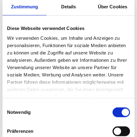
Zustimmung
Details
Über Cookies
Aufhorchen lässt Bonhoeffers Analyse der
Dummheit, die „ein gefährlicherer Feind des
Guten als Bosheit“ sei. Mit Tatsachen und
Diese Webseite verwendet Cookies
Argumenten sei ihr nicht beizukommen. Sie
Wir verwenden Cookies, um Inhalte und Anzeigen zu
sei nicht mit Mangel an Bildung
personalisieren, Funktionen für soziale Medien anbieten
zu können und die Zugriffe auf unsere Website zu
gleichzusetzen, kein intellektueller Defekt,
analysieren. Außerdem geben wir Informationen zu Ihrer
sondern das Ergebnis von Machtausübung
Verwendung unserer Website an unsere Partner für
und -missbrauch, die dem Menschen seine
soziale Medien, Werbung und Analysen weiter. Unsere
innere Selbstständigkeit rauben.
Partner führen diese Informationen möglicherweise mit
weiteren Daten zusammen, die Sie ihnen bereitgestellt
haben oder die sie im Rahmen Ihrer Nutzung der Dienste
gesammelt haben.
Einwilligungsauswahl
Notwendig
Präferenzen