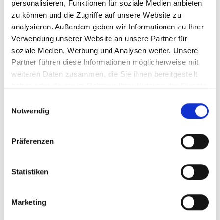
bis 19 Uhr gesperrt. Zusätzlich wird der
personalisieren, Funktionen für soziale Medien anbieten
zu können und die Zugriffe auf unsere Website zu
Parkplatz „Im Tangel“ von Freitag, 6. März, um
analysieren. Außerdem geben wir Informationen zu Ihrer
6 Uhr, bis Sonntag, 8. März, um 20 Uhr, voll
Verwendung unserer Website an unsere Partner für
gesperrt.
soziale Medien, Werbung und Analysen weiter. Unsere
Partner führen diese Informationen möglicherweise mit
weiteren Daten zusammen, die Sie ihnen bereitgestellt
haben oder die sie im Rahmen Ihrer Nutzung der Dienste
Zum „Fischmarkt“-Wochenende können die
gesammelt haben.
Einwilligungsauswahl
Gäste in Attendorn auf dem Parkplatz
Notwendig
Feuerteich kostenlos parken. Neben den
vorhandenen Parkplätzen im Innenstadtkern,
Präferenzen
stehen am Samstag und Sonntag außerdem
die Großraumparkplätze bei der LEWA am
Statistiken
Schelmeskamp neben der Aral-Tankstelle und
von Muhr & Söhne an der Kölner Straße zur
Marketing
Verfügung.