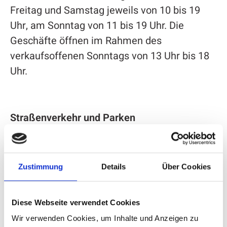
Freitag und Samstag jeweils von 10 bis 19
Uhr, am Sonntag von 11 bis 19 Uhr. Die
Geschäfte öffnen im Rahmen des
verkaufsoffenen Sonntags von 13 Uhr bis 18
Uhr.
Straßenverkehr und Parken
Für die Veranstaltung sind
Straßensperrungen in der Innenstadt
Zustimmung
Details
Über Cookies
notwendig. Die Ennester Straße und
Niederste Straße sind während der
Veranstaltung am Freitag und Samstag von
Diese Webseite verwendet Cookies
10 Uhr bis 19 Uhr und am Sonntag von 11 Uhr
Wir verwenden Cookies, um Inhalte und Anzeigen zu