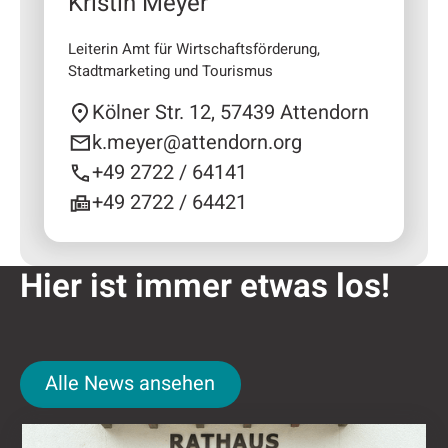
Kristin Meyer
Leiterin Amt für Wirtschaftsförderung,
Stadtmarketing und Tourismus
Kölner Str. 12, 57439 Attendorn
k.meyer@attendorn.org
+49 2722 / 64141
+49 2722 / 64421
Hier ist immer etwas los!
Alle News ansehen
Alle News ansehen
Nǐ hǎo in Attendorn