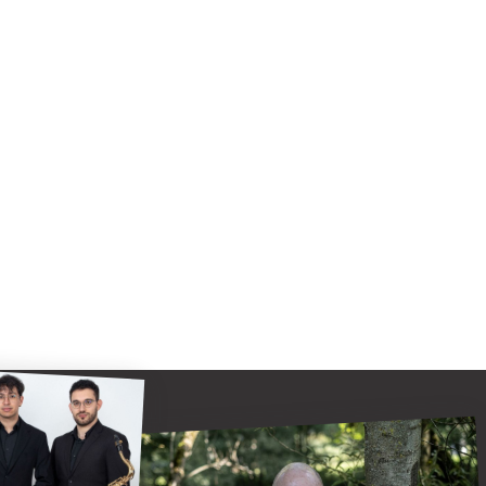
 mit vielseitigem Programm 2026/2027
"Oli radelt"...nach Attendorn