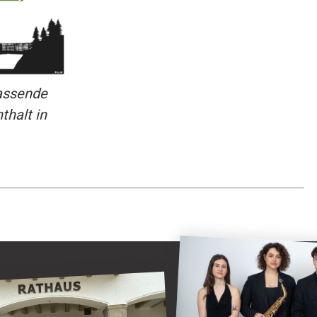
assende
thalt in
Kulturring Attendorn
Attendorn