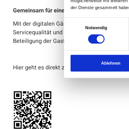
möglicherweise mit weiteren
der Dienste gesammelt habe
Gemeinsam für einen starken Tourismusstan
Einwilligungsauswahl
Mit der digitalen Gästemappe setzt Attendorn
Notwendig
Servicequalität und Nachhaltigkeit im Touris
Beteiligung der Gastgeber und vom Interesse
Ablehnen
Hier geht es direkt zur
digitalen Gästemappe