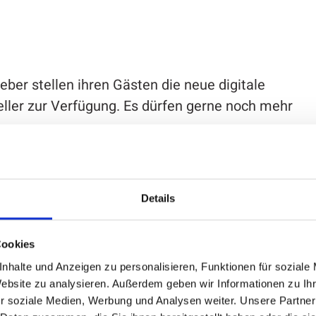
ber stellen ihren Gästen die neue digitale
ler zur Verfügung. Es dürfen gerne noch mehr
 Tischaufsteller nutzen, sind herzlich
Details
nsestadt Attendorn per E-Mail an
 Teil des modernen Informationsangebots zu
Cookies
ur Verfügung gestellt und bietet einen echten
nhalte und Anzeigen zu personalisieren, Funktionen für soziale
er, aber mit maximalem Service.
Website zu analysieren. Außerdem geben wir Informationen zu I
r soziale Medien, Werbung und Analysen weiter. Unsere Partner