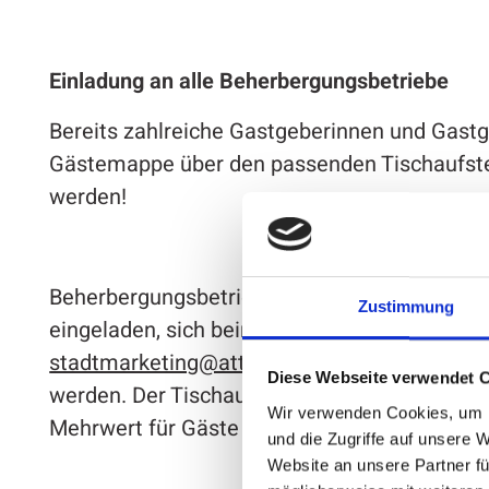
Einladung an alle Beherbergungsbetriebe
Bereits zahlreiche Gastgeberinnen und Gastge
Gästemappe über den passenden Tischaufstel
werden!
Beherbergungsbetriebe, die bisher noch keinen
Zustimmung
eingeladen, sich beim Stadtmarketing der Ha
stadtmarketing@attendorn.org
zu melden und
Diese Webseite verwendet 
werden. Der Tischaufsteller wird kostenfrei z
Wir verwenden Cookies, um I
Mehrwert für Gäste ohne Aufwand, ohne Papi
und die Zugriffe auf unsere 
Website an unsere Partner fü