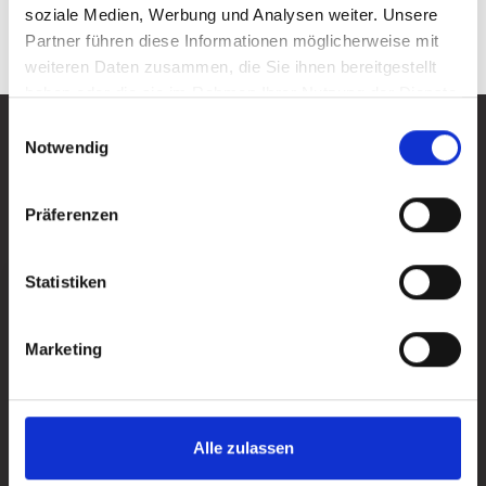
Kontakt
soziale Medien, Werbung und Analysen weiter. Unsere
Partner führen diese Informationen möglicherweise mit
weiteren Daten zusammen, die Sie ihnen bereitgestellt
haben oder die sie im Rahmen Ihrer Nutzung der Dienste
Hier ist immer etwas los!
gesammelt haben.
Einwilligungsauswahl
Notwendig
Präferenzen
Alle News ansehen
Alle News ansehen
Nǐ hǎo in Attendorn
Statistiken
Marketing
Alle zulassen