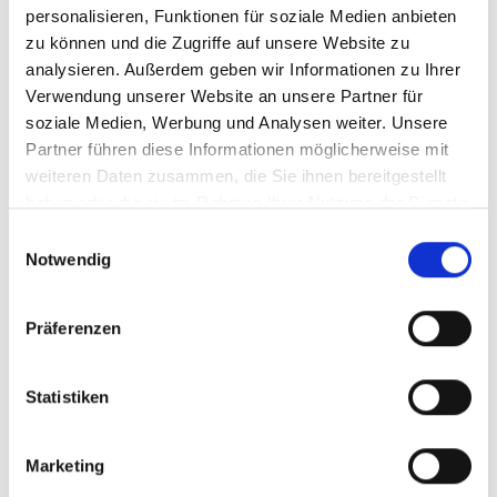
personalisieren, Funktionen für soziale Medien anbieten
©Hansestadt Attendorn“:
zu können und die Zugriffe auf unsere Website zu
Das Stadtmarketing der
analysieren. Außerdem geben wir Informationen zu Ihrer
Hansestadt Attendorn
Verwendung unserer Website an unsere Partner für
soziale Medien, Werbung und Analysen weiter. Unsere
sucht Standbetreiberinnen
Partner führen diese Informationen möglicherweise mit
und Standbetreiber für fünf
weiteren Daten zusammen, die Sie ihnen bereitgestellt
Veranstaltungen im Jahr
haben oder die sie im Rahmen Ihrer Nutzung der Dienste
2026. Interessierte
gesammelt haben.
Einwilligungsauswahl
Ausstellerinnen und
Notwendig
Aussteller haben die
Möglichkeit, sich für
Präferenzen
mehrere attraktive
Formate zu bewerben.
Statistiken
Marketing