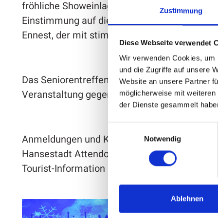
fröhliche Showeinlage. Verschiedene musikal
Zustimmung
Einstimmung auf die Weihnachtszeit. Mit von 
Ennest, der mit stimmungsvollen Liedern fü
Diese Webseite verwendet 
Wir verwenden Cookies, um I
und die Zugriffe auf unsere 
Das Seniorentreffen beginnt um 15 Uhr, Einlass
Website an unsere Partner fü
Veranstaltung gegen 18 Uhr nach der Verteilu
möglicherweise mit weiteren
der Dienste gesammelt habe
Einwilligungsauswahl
Anmeldungen und Karten für diese kostenlose
Notwendig
Hansestadt Attendorn unter
Seniorentreffen
Tourist-Information sowie über die Helferinn
Ablehnen