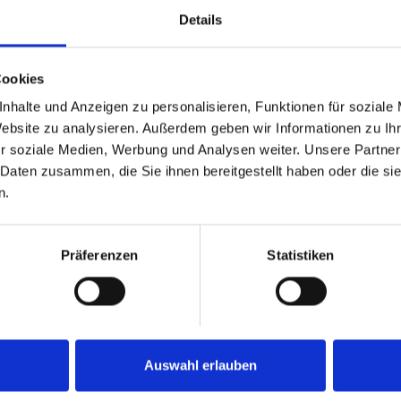
ische Darbietungen garantieren die
Details
der Partie ist der Frauenchor „Klangwelten“ aus
r besinnliche Momente sorgt.
Cookies
nhalte und Anzeigen zu personalisieren, Funktionen für soziale
Website zu analysieren. Außerdem geben wir Informationen zu I
 ist ab 14 Uhr. Traditionell endet die
r soziale Medien, Werbung und Analysen weiter. Unsere Partner
ng der Stutenkerle durch den Nikolaus.
 Daten zusammen, die Sie ihnen bereitgestellt haben oder die s
n.
 Veranstaltung gibt es auf der Website der
Präferenzen
Statistiken
 Anmeldung / Stadtverwaltung Attendorn
, in der
en und Helfer der Seniorenbetreuung.
Auswahl erlauben