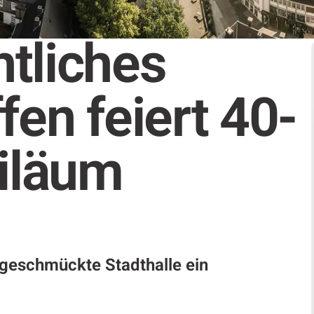
tliches
fen feiert 40-
biläum
h geschmückte Stadthalle ein