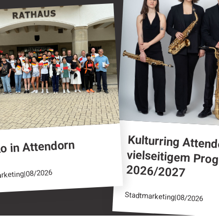
Attendorn
Kulturring Attend
vielseitigem Pr
o in Attendorn
2026/2027
08/2026
|
rketing
Stadtmarketing
|
08/2026