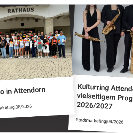
Attendorn
Kulturring Attend
vielseitigem Pr
o in Attendorn
2026/2027
08/2026
|
rketing
Stadtmarketing
|
08/2026