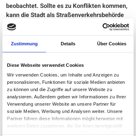
beobachtet. Sollte es zu Konflikten kommen,
kann die Stadt als Straßenverkehrsbehörde
schnell reagieren.
Bis dahin bittet die Stadt alle
Zustimmung
Details
Über Cookies
Verkehrsteilnehmer um Verständnis und
Geduld. Wer sich an die neue Beschilderung
hält und etwas mehr Zeit einplant, trägt dazu
Diese Webseite verwendet Cookies
bei, dass das Konzept aufgeht: weniger Stau,
Wir verwenden Cookies, um Inhalte und Anzeigen zu
mehr Übersicht – und eine spürbare
personalisieren, Funktionen für soziale Medien anbieten
zu können und die Zugriffe auf unsere Website zu
Entlastung für die Innenstadt.
analysieren. Außerdem geben wir Informationen zu Ihrer
Verwendung unserer Website an unsere Partner für
Mit dieser Übersicht möchten wir Sie über die
soziale Medien, Werbung und Analysen weiter. Unsere
verschiedenen Umleitungen informieren.
Partner führen diese Informationen möglicherweise mit
weiteren Daten zusammen, die Sie ihnen bereitgestellt
Hier findet ihr mehr Infos zu den
haben oder die sie im Rahmen Ihrer Nutzung der Dienste