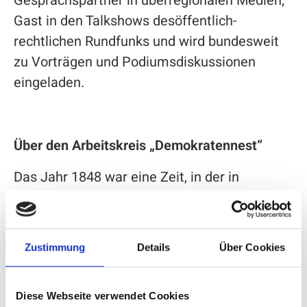
Gesprächspartner in überregionalen Medien,
Gast in den Talkshows desöffentlich-
rechtlichen Rundfunks und wird bundesweit
zu Vorträgen und Podiumsdiskussionen
eingeladen.
Über den Arbeitskreis „Demokratennest“
Das Jahr 1848 war eine Zeit, in der in
Attendorn wie im übrigen Deutschland die
Revolution tobte. Attendorn war in jenen
Jahren als „Demokratennest“ bekannt. Der
Zustimmung
Details
Über Cookies
aktuelle Arbeitskreis „Demokratennest“, dem
neben Bürgermeister Christian Pospischil,
Diese Webseite verwendet Cookies
Tom Kleine und Nina Epe von der