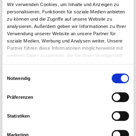
Stadtverwaltung auch Heimatforscher
Wir verwenden Cookies, um Inhalte und Anzeigen zu
personalisieren, Funktionen für soziale Medien anbieten
Hermann Hundt, Ortsheimatpflegerin Birgit
zu können und die Zugriffe auf unsere Website zu
Haberhauer-Kuschel,
analysieren. Außerdem geben wir Informationen zu Ihrer
Heimatvereinsvorsitzende Gabriele Schmidt,
Verwendung unserer Website an unsere Partner für
Stadtarchivar Tammo Fuchs, die Leiterin des
soziale Medien, Werbung und Analysen weiter. Unsere
Partner führen diese Informationen möglicherweise mit
Südsauerlandmuseums Monika Löcken und
weiteren Daten zusammen, die Sie ihnen bereitgestellt
Stadtführer Peter „Pittjes“ Höffer angehören,
haben oder die sie im Rahmen Ihrer Nutzung der Dienste
erarbeitet Projekte und organisiert
gesammelt haben.
Einwilligungsauswahl
Veranstaltungen zur Stärkung der
Notwendig
Demokratie in der Hansestadt.
Präferenzen
Statistiken
Marketing