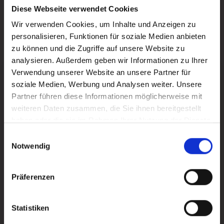
Diese Webseite verwendet Cookies
Wir verwenden Cookies, um Inhalte und Anzeigen zu
personalisieren, Funktionen für soziale Medien anbieten
Alle News ansehen
Alle News ansehen
zu können und die Zugriffe auf unsere Website zu
analysieren. Außerdem geben wir Informationen zu Ihrer
Kulturring Attendorn mit vielseitigem Progra
Verwendung unserer Website an unsere Partner für
soziale Medien, Werbung und Analysen weiter. Unsere
Partner führen diese Informationen möglicherweise mit
weiteren Daten zusammen, die Sie ihnen bereitgestellt
haben oder die sie im Rahmen Ihrer Nutzung der Dienste
gesammelt haben.
Einwilligungsauswahl
Notwendig
Präferenzen
Statistiken