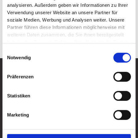
analysieren. Außerdem geben wir Informationen zu Ihrer
Verwendung unserer Website an unsere Partner für
soziale Medien, Werbung und Analysen weiter. Unsere
Partner führen diese Informationen möglicherweise mit
Kontakt
weiteren Daten zusammen, die Sie ihnen bereitgestellt
haben oder die sie im Rahmen Ihrer Nutzung der Dienste
gesammelt haben.
Einwilligungsauswahl
Notwendig
Hier ist immer etwas los!
Präferenzen
Alle News ansehen
Alle News ansehen
Statistiken
Nǐ hǎo in Attendorn
Marketing