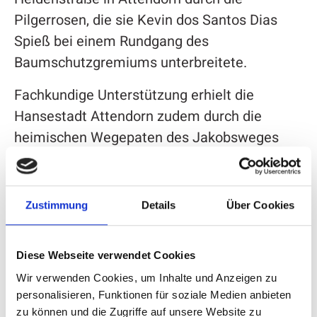
Pilgerrosen, die sie Kevin dos Santos Dias
Spieß bei einem Rundgang des
Baumschutzgremiums unterbreitete.
Fachkundige Unterstützung erhielt die
Hansestadt Attendorn zudem durch die
heimischen Wegepaten des Jakobsweges
und Pilgerexperten Josef Lumme aus
Schmallenberg-Sögtrop und Norbert Sapp aus
Eslohe-Isingheim.
Zustimmung
Details
Über Cookies
Die Hansestadt Attendorn ist damit um eine
duftende Schönheit reicher.
Diese Webseite verwendet Cookies
Wir verwenden Cookies, um Inhalte und Anzeigen zu
personalisieren, Funktionen für soziale Medien anbieten
zu können und die Zugriffe auf unsere Website zu