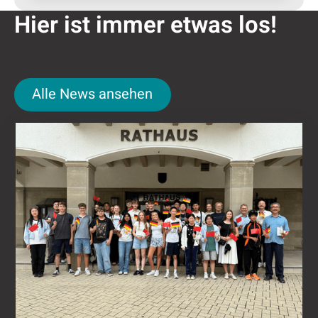
Hier ist immer etwas los!
Alle News ansehen
Alle News ansehen
Nǐ hǎo in Attendorn