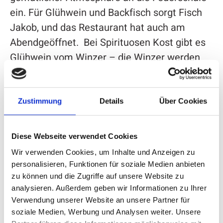
ein. Für Glühwein und Backfisch sorgt Fisch
Jakob, und das Restaurant hat auch am
Abendgeöffnet. Bei Spirituosen Kost gibt es
Glühwein vom Winzer – die Winzer werden
sogar persönlich vor Ort sein.
Zustimmung
Details
Über Cookies
Ein Abend zum Genießen und Staunen
Diese Webseite verwendet Cookies
Wir verwenden Cookies, um Inhalte und Anzeigen zu
Die „Night of the Light“ ist die perfekte
personalisieren, Funktionen für soziale Medien anbieten
Gelegenheit, in adventlicher Stimmung durch
zu können und die Zugriffe auf unsere Website zu
analysieren. Außerdem geben wir Informationen zu Ihrer
Attendorn zu schlendern, einzukaufen und die
Verwendung unserer Website an unsere Partner für
weihnachtliche Vorfreude zu genießen. Die
soziale Medien, Werbung und Analysen weiter. Unsere