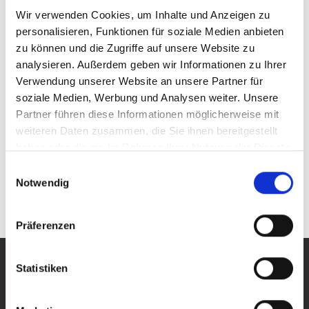
Wir verwenden Cookies, um Inhalte und Anzeigen zu
personalisieren, Funktionen für soziale Medien anbieten
zu können und die Zugriffe auf unsere Website zu
analysieren. Außerdem geben wir Informationen zu Ihrer
Chiara Sopart
Verwendung unserer Website an unsere Partner für
soziale Medien, Werbung und Analysen weiter. Unsere
Klima, Umwelt, Mobilität
Partner führen diese Informationen möglicherweise mit
Kölner Str. 12, 57439 Attendorn
weiteren Daten zusammen, die Sie ihnen bereitgestellt
haben oder die sie im Rahmen Ihrer Nutzung der Dienste
c.sopart@attendorn.org
gesammelt haben.
Einwilligungsauswahl
+49 2722 / 64334
Notwendig
+49 2722 / 64421
Präferenzen
Hier ist immer etwas los!
Statistiken