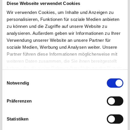
entschied sich der 49-jährige Familienvater,
Diese Webseite verwendet Cookies
der in der Nähe von Lüdenscheid lebt, seine
Wir verwenden Cookies, um Inhalte und Anzeigen zu
berufliche Laufbahn Anfang des Jahres
personalisieren, Funktionen für soziale Medien anbieten
zu können und die Zugriffe auf unsere Website zu
„heimatnäher“ fortzusetzen –und damit für
analysieren. Außerdem geben wir Informationen zu Ihrer
die vakante ärztliche Leitung der ZNA in der
Verwendung unserer Website an unsere Partner für
Helios Klinik Attendorn. Die nötige Energie für
soziale Medien, Werbung und Analysen weiter. Unsere
diese anspruchsvolle Aufgabe zieht er aus
Partner führen diese Informationen möglicherweise mit
weiteren Daten zusammen, die Sie ihnen bereitgestellt
seiner Familie und dem Sport. Regelmäßig
haben oder die sie im Rahmen Ihrer Nutzung der Dienste
trifft man ihn auf dem Fahrrad oder in der
gesammelt haben.
Einwilligungsauswahl
Fußballhalle an, um fit zu bleiben, aber auch,
Notwendig
um einen Ausgleich zu finden.
Präferenzen
Statistiken
Herausforderungen durch alternde