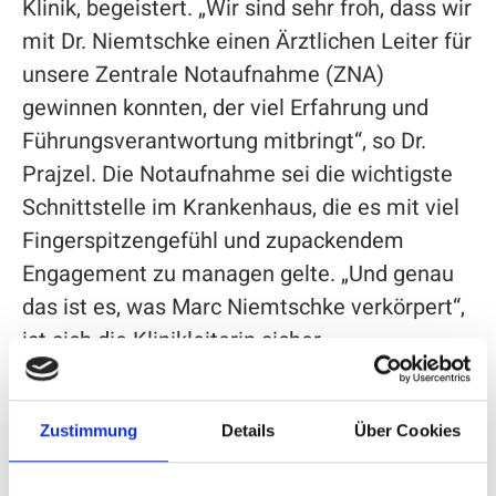
Klinik, begeistert. „Wir sind sehr froh, dass wir
mit Dr. Niemtschke einen Ärztlichen Leiter für
unsere Zentrale Notaufnahme (ZNA)
gewinnen konnten, der viel Erfahrung und
Führungsverantwortung mitbringt“, so Dr.
Prajzel. Die Notaufnahme sei die wichtigste
Schnittstelle im Krankenhaus, die es mit viel
Fingerspitzengefühl und zupackendem
Engagement zu managen gelte. „Und genau
das ist es, was Marc Niemtschke verkörpert“,
ist sich die Klinikleiterin sicher.
Zustimmung
Details
Über Cookies
Nachdem Niemtschke zuletzt die ZNA der
Schön Klinik in Düsseldorf geleitet hatte,