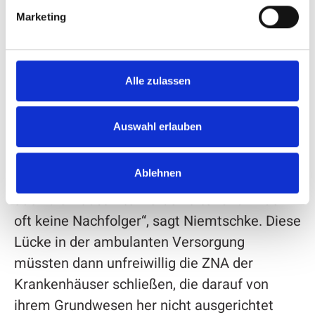
Gesellschaft
Marketing
Sein großes Anliegen ist es, die ZNA des
Attendorner Krankenhauses zukunftsfest
aufzustellen. Denn die Klinik sieht sich – wie
Alle zulassen
viele andere Krankenhäuser im ländlichen
Raum – mit den Auswirkungen einer
Auswahl erlauben
alternden Gesellschaft konfrontiert. „Die
Menschen werden stetig älter. Gleichzeitig
Ablehnen
schließen immer mehr Hausarztpraxen, denn
auch die Hausärzte werden älter und finden
oft keine Nachfolger“, sagt Niemtschke. Diese
Lücke in der ambulanten Versorgung
müssten dann unfreiwillig die ZNA der
Krankenhäuser schließen, die darauf von
ihrem Grundwesen her nicht ausgerichtet