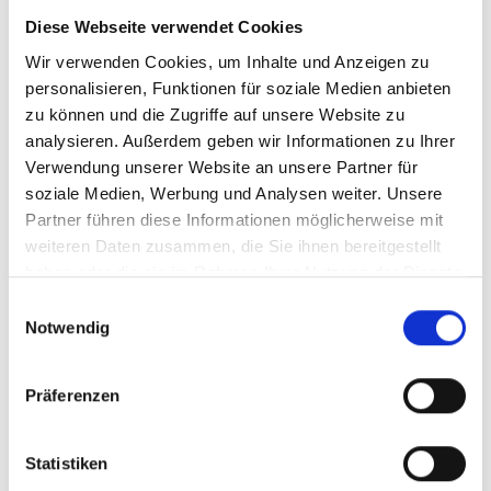
Diese Webseite verwendet Cookies
Wir verwenden Cookies, um Inhalte und Anzeigen zu
personalisieren, Funktionen für soziale Medien anbieten
zu können und die Zugriffe auf unsere Website zu
analysieren. Außerdem geben wir Informationen zu Ihrer
Verwendung unserer Website an unsere Partner für
soziale Medien, Werbung und Analysen weiter. Unsere
Partner führen diese Informationen möglicherweise mit
weiteren Daten zusammen, die Sie ihnen bereitgestellt
Dort finden Sonnenhungrige ab sofort auch
haben oder die sie im Rahmen Ihrer Nutzung der Dienste
gesammelt haben.
wieder der Sonnencreme-Spender, der
Einwilligungsauswahl
Notwendig
unkompliziert und kontaktlos funktioniert. Mit
dem Schutzfaktor 30 erfüllt die Creme die
Präferenzen
europäischen Sicherheitsstandards für
Hautprodukte und sorgt für Sicherheit beim
Statistiken
Stadtbummel oder der Radtour.