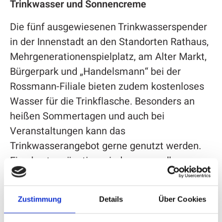
Trinkwasser und Sonnencreme
Die fünf ausgewiesenen Trinkwasserspender
in der Innenstadt an den Standorten Rathaus,
Mehrgenerationenspielplatz, am Alter Markt,
Bürgerpark und „Handelsmann“ bei der
Rossmann-Filiale bieten zudem kostenloses
Wasser für die Trinkflasche. Besonders an
heißen Sommertagen und auch bei
Veranstaltungen kann das
Trinkwasserangebot gerne genutzt werden.
Eine kostengünstige wiederverwendbare
„Attendorn-Flasche“ zum Preis von 3,50 Euro
erhalten Interessierte ebenfalls in der Tourist-
Zustimmung
Details
Über Cookies
Information.