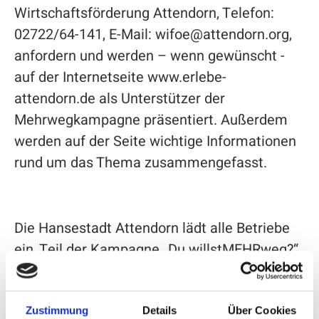
Wirtschaftsförderung Attendorn, Telefon:
02722/64-141, E-Mail: wifoe@attendorn.org,
anfordern und werden – wenn gewünscht -
auf der Internetseite www.erlebe-
attendorn.de als Unterstützer der
Mehrwegkampagne präsentiert. Außerdem
werden auf der Seite wichtige Informationen
rund um das Thema zusammengefasst.
Die Hansestadt Attendorn lädt alle Betriebe
ein, Teil der Kampagne „Du willstMEHRweg?“
zu werden und so gemeinsam einen Beitrag
zum Umweltschutz und zur Reduzierung von
Einwegverpackungen zu leisten.
Zustimmung
Details
Über Cookies