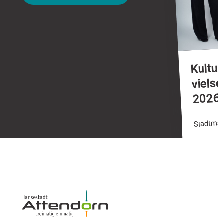
Kultu
viel
202
Stadtm
Footer