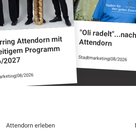
"Oli radelt"...nac
rring Attendorn mit
Attendorn
seitigem Programm
Stadtmarketing
6/2027
|
08/2026
08/2026
|
arketing
Attendorn erleben