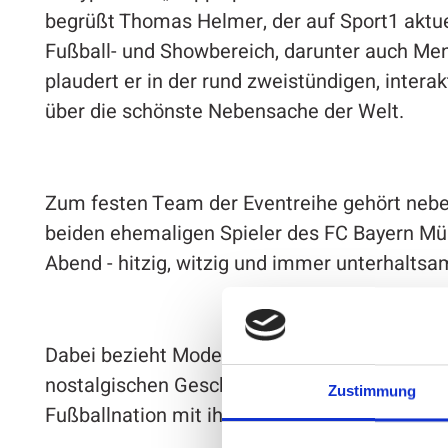
begrüßt Thomas Helmer, der auf Sport1 aktue
Fußball- und Showbereich, darunter auch Me
plaudert er in der rund zweistündigen, intera
über die schönste Nebensache der Welt.
Zum festen Team der Eventreihe gehört nebe
beiden ehemaligen Spieler des FC Bayern Mü
Abend - hitzig, witzig und immer unterhaltsa
Dabei bezieht Moderator Thomas Helmer auch 
nostalgischen Geschichten bis hin zu den aktu
Zustimmung
Fußballnation mit ihren 83 Millionen Bundest