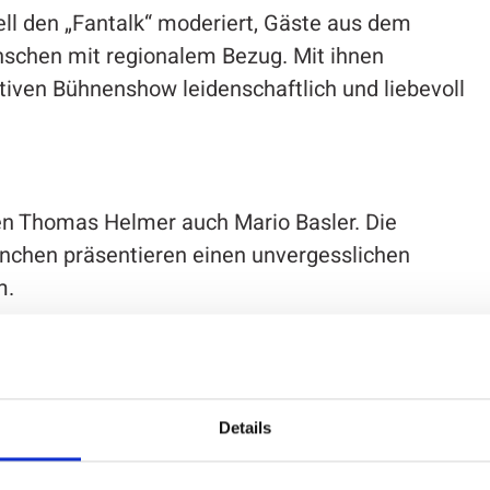
ll den „Fantalk“ moderiert, Gäste aus dem
nschen mit regionalem Bezug. Mit ihnen
ktiven Bühnenshow leidenschaftlich und liebevoll
n Thomas Helmer auch Mario Basler. Die
nchen präsentieren einen unvergesslichen
m.
das Publikum mit in die Talkrunde ein: von
ellen, heiß diskutierten Themen, die die
Details
rainern und -trainerinnen bewegen.