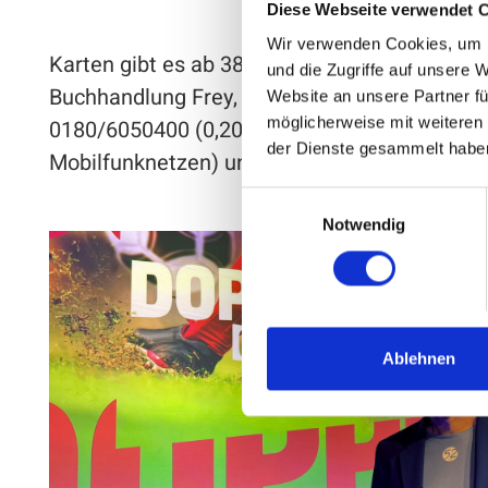
Diese Webseite verwendet 
Wir verwenden Cookies, um I
Karten gibt es ab 38,00 € bei der Tourist-Info 
und die Zugriffe auf unsere 
Buchhandlung Frey, online unter www.tickets.
Website an unsere Partner fü
möglicherweise mit weiteren
0180/6050400 (0,20 €/Minute aus dem dt. Fes
der Dienste gesammelt habe
Mobilfunknetzen) und an allen bekannten Vor
Einwilligungsauswahl
Notwendig
Ablehnen