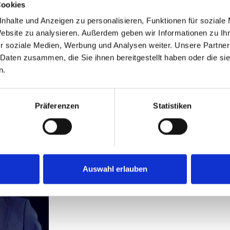
Cookies
nhalte und Anzeigen zu personalisieren, Funktionen für soziale
in Attendorn (Kölner Straße 9), in der
Website zu analysieren. Außerdem geben wir Informationen zu I
attendorn.de, über die Tickethotline
r soziale Medien, Werbung und Analysen weiter. Unsere Partner
 Daten zusammen, die Sie ihnen bereitgestellt haben oder die s
tnetz, max. 0,60€/Minute aus allen
n.
verkaufsstellen.
Präferenzen
Statistiken
Auswahl erlauben