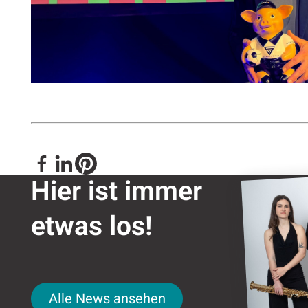
Kulturring
Hier ist immer
etwas los!
Alle News ansehen
Alle News ansehen