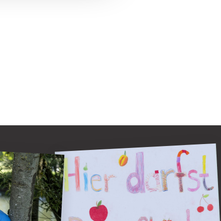
Ernten ausdrücklich erwünscht
endorn