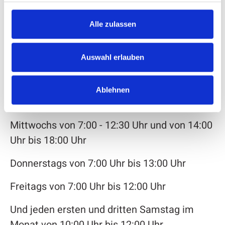
bürgerfreundlichen Öffnungszeiten, die auch
berufstätigen Personen entgegenkommen:
Alle zulassen
Auswahl erlauben
Montags von 7:00 Uhr bis 12:30 Uhr und von
14:00 - 17:00 Uhr
Ablehnen
Dienstags von 7:00 Uhr bis 13:00 Uhr
Mittwochs von 7:00 - 12:30 Uhr und von 14:00
Uhr bis 18:00 Uhr
Donnerstags von 7:00 Uhr bis 13:00 Uhr
Freitags von 7:00 Uhr bis 12:00 Uhr
Und jeden ersten und dritten Samstag im
Monat von 10:00 Uhr bis 12:00 Uhr