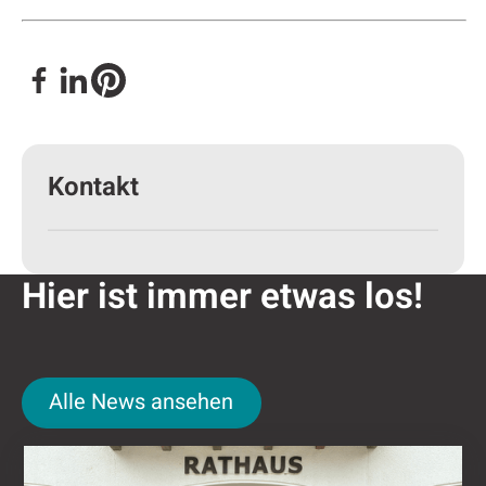
Kontakt
Hier ist immer etwas los!
Alle News ansehen
Alle News ansehen
Nǐ hǎo in Attendorn