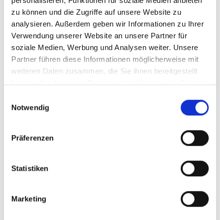
personalisieren, Funktionen für soziale Medien anbieten
Einschränkungen. Für diese Altersgruppe
zu können und die Zugriffe auf unsere Website zu
analysieren. Außerdem geben wir Informationen zu Ihrer
müssen biometrische Passbilder weiterhin
Verwendung unserer Website an unsere Partner für
bei einem zertifizierten Fotografen
soziale Medien, Werbung und Analysen weiter. Unsere
angefertigt und digital übermittelt werden.
Partner führen diese Informationen möglicherweise mit
Die Bundesdruckerei arbeitet an einer Lösung
weiteren Daten zusammen, die Sie ihnen bereitgestellt
haben oder die sie im Rahmen Ihrer Nutzung der Dienste
für dieses Problem.
gesammelt haben.
Einwilligungsauswahl
Notwendig
Lange Öffnungszeiten und kurze Wartezeiten
Präferenzen
– für alle gut erreichbar
Statistiken
Das Bürgerbüro ist wöchentlich an 35 bis 37
Marketing
Stunden geöffnet und punktet so mit