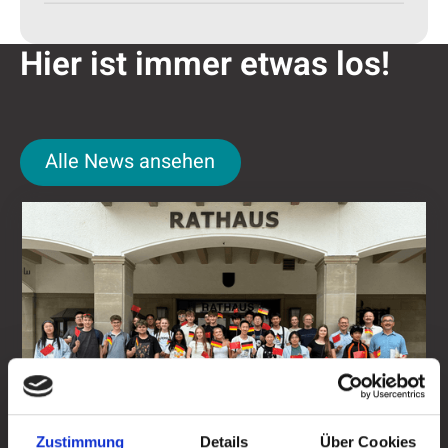
Hier ist immer etwas los!
Alle News ansehen
Alle News ansehen
Nǐ hǎo in Attendorn
Zustimmung
Details
Über Cookies