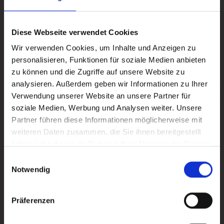
Diese Webseite verwendet Cookies
Nǐ hǎo in Attendorn
Wir verwenden Cookies, um Inhalte und Anzeigen zu
personalisieren, Funktionen für soziale Medien anbieten
zu können und die Zugriffe auf unsere Website zu
Stadtmarketing
|
08/2026
analysieren. Außerdem geben wir Informationen zu Ihrer
Verwendung unserer Website an unsere Partner für
Kulturring Attendorn mit vielseitigem Progra
soziale Medien, Werbung und Analysen weiter. Unsere
Partner führen diese Informationen möglicherweise mit
weiteren Daten zusammen, die Sie ihnen bereitgestellt
haben oder die sie im Rahmen Ihrer Nutzung der Dienste
gesammelt haben.
Einwilligungsauswahl
Notwendig
Präferenzen