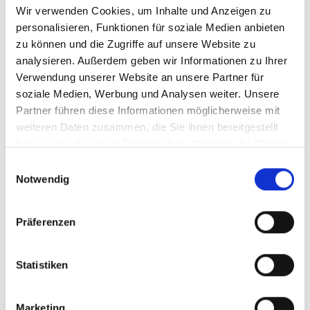
„Demokratennest“. Das Jahr 1848 war eine
Wir verwenden Cookies, um Inhalte und Anzeigen zu
personalisieren, Funktionen für soziale Medien anbieten
Zeit, in der in Attendorn wie im übrigen
zu können und die Zugriffe auf unsere Website zu
Deutschland die Revolution tobte. Attendorn
analysieren. Außerdem geben wir Informationen zu Ihrer
war in jenen Jahren als „Demokratennest“
Verwendung unserer Website an unsere Partner für
bekannt.
soziale Medien, Werbung und Analysen weiter. Unsere
Partner führen diese Informationen möglicherweise mit
weiteren Daten zusammen, die Sie ihnen bereitgestellt
haben oder die sie im Rahmen Ihrer Nutzung der Dienste
Weitere Informationen zu den historischen
gesammelt haben.
Einwilligungsauswahl
Ereignissen gibt es auf dem Internetauftritt
Notwendig
der Hansestadt Attendorn
https://www.attendorn.de/demokratennest
.
Präferenzen
Statistiken
Marketing