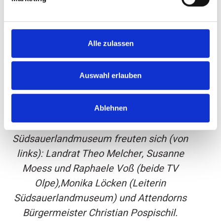
Alle zulassen
Auswahl erlauben
Über die Übergabe der historischen
Ablehnen
Fahne des TV Olpe an das
Südsauerlandmuseum freuten sich (von
links): Landrat Theo Melcher, Susanne
Moess und Raphaele Voß (beide TV
Olpe),Monika Löcken (Leiterin
Südsauerlandmuseum) und Attendorns
Bürgermeister Christian Pospischil.