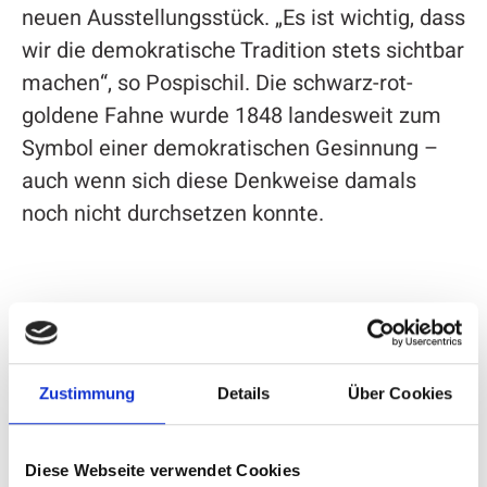
neuen Ausstellungsstück. „Es ist wichtig, dass
wir die demokratische Tradition stets sichtbar
machen“, so Pospischil. Die schwarz-rot-
goldene Fahne wurde 1848 landesweit zum
Symbol einer demokratischen Gesinnung –
auch wenn sich diese Denkweise damals
noch nicht durchsetzen konnte.
Pospischil verwies zudem auf die besondere
demokratische Vergangenheit der
Hansestadt Attendorn. Im Jahr 2023 jährte
Zustimmung
Details
Über Cookies
sich der Beginn der Demokratiebewegung
zum 175. Mal. Anlässlich dieses Jubiläums
Diese Webseite verwendet Cookies
gründete die Hansestadt den Arbeitskreis