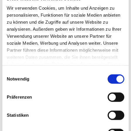
Wir verwenden Cookies, um Inhalte und Anzeigen zu
Weitere Informationen
personalisieren, Funktionen für soziale Medien anbieten
zu können und die Zugriffe auf unsere Website zu
analysieren. Außerdem geben wir Informationen zu Ihrer
Verwendung unserer Website an unsere Partner für
Kontakt
soziale Medien, Werbung und Analysen weiter. Unsere
Partner führen diese Informationen möglicherweise mit
weiteren Daten zusammen, die Sie ihnen bereitgestellt
Deutsches Rotes Kreuz
haben oder die sie im Rahmen Ihrer Nutzung der Dienste
gesammelt haben.
Einwilligungsauswahl
(DRK) – Ortsverein
Notwendig
Attendorn
Präferenzen
St.-Ursula-Straße 5
Statistiken
57439 Attendorn
Telefon: Telefon:02722 2230