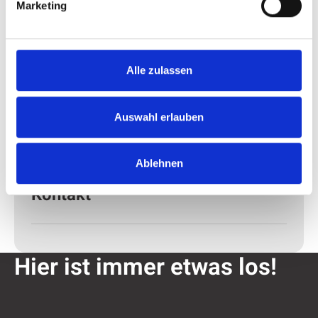
Marketing
E-Mail:info@drk-attendorn.de
Alle zulassen
Auswahl erlauben
Ablehnen
Kontakt
Hier ist immer etwas los!