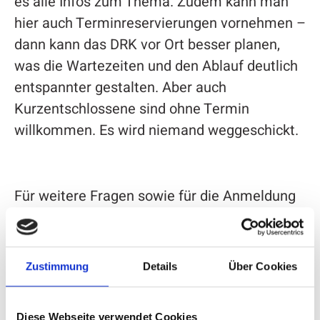
es alle Infos zum Thema. Zudem kann man
hier auch Terminreservierungen vornehmen –
dann kann das DRK vor Ort besser planen,
was die Wartezeiten und den Ablauf deutlich
entspannter gestalten. Aber auch
Kurzentschlossene sind ohne Termin
willkommen. Es wird niemand weggeschickt.
Für weitere Fragen sowie für die Anmeldung
können Interessierte sich auch unter der
Telefonnummer 0800 1194911 an die
kostenfreie Spenderhotline des
Zustimmung
Details
Über Cookies
Blutspendedienstes wenden.
Diese Webseite verwendet Cookies