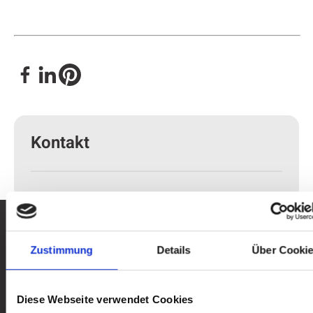
Kontakt
Hier ist immer etwas los!
Zustimmung
Details
Über Cooki
Alle News ansehen
Alle News ansehen
Diese Webseite verwendet Cookies