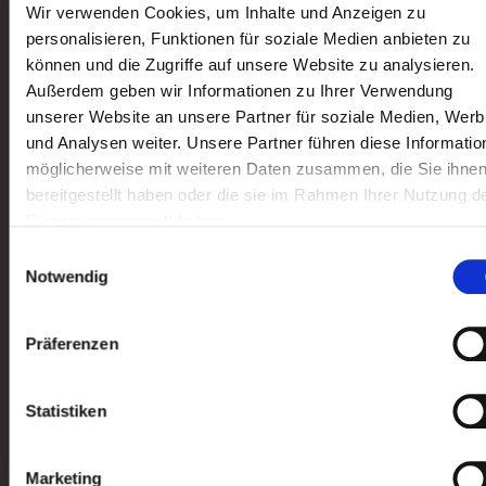
Nǐ hǎo in Attendorn
Wir verwenden Cookies, um Inhalte und Anzeigen zu
personalisieren, Funktionen für soziale Medien anbieten zu
können und die Zugriffe auf unsere Website zu analysieren.
Außerdem geben wir Informationen zu Ihrer Verwendung
unserer Website an unsere Partner für soziale Medien, Wer
und Analysen weiter. Unsere Partner führen diese Informatio
möglicherweise mit weiteren Daten zusammen, die Sie ihne
bereitgestellt haben oder die sie im Rahmen Ihrer Nutzung d
Dienste gesammelt haben.
Einwilligungsauswahl
Notwendig
Präferenzen
Nǐ hǎo in Attendorn
Statistiken
Stadtmarketing
|
08/2026
Kulturring Attendorn mit vielseitigem Progra
Marketing