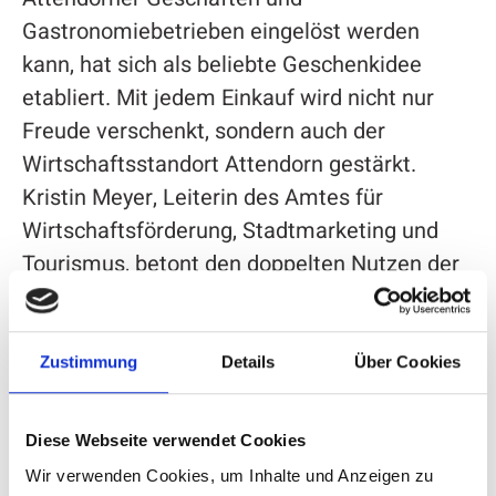
Gastronomiebetrieben eingelöst werden
kann, hat sich als beliebte Geschenkidee
etabliert. Mit jedem Einkauf wird nicht nur
Freude verschenkt, sondern auch der
Wirtschaftsstandort Attendorn gestärkt.
Kristin Meyer, Leiterin des Amtes für
Wirtschaftsförderung, Stadtmarketing und
Tourismus, betont den doppelten Nutzen der
Aktion: „Mit dem Extraguthaben möchten wir
allen Käuferinnen und Käufern etwas
zurückgeben und gleichzeitig dazu einladen,
Zustimmung
Details
Über Cookies
die Vielfalt des Attendorner Einzelhandels
und der Gastronomie zu entdecken.“
Diese Webseite verwendet Cookies
Wir verwenden Cookies, um Inhalte und Anzeigen zu