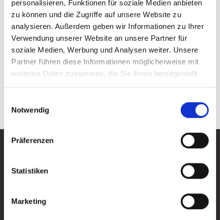
personalisieren, Funktionen für soziale Medien anbieten
zu können und die Zugriffe auf unsere Website zu
analysieren. Außerdem geben wir Informationen zu Ihrer
Verwendung unserer Website an unsere Partner für
soziale Medien, Werbung und Analysen weiter. Unsere
Partner führen diese Informationen möglicherweise mit
weiteren Daten zusammen, die Sie ihnen bereitgestellt
Kontakt
haben oder die sie im Rahmen Ihrer Nutzung der Dienste
gesammelt haben.
Einwilligungsauswahl
Notwendig
Hier ist immer etwas los!
Präferenzen
Statistiken
Alle News ansehen
Alle News ansehen
Marketing
Nǐ hǎo in Attendorn