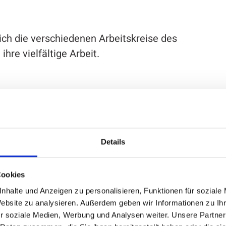
ch die verschiedenen Arbeitskreise des
hre vielfältige Arbeit.
ber mitten im Leben“ setzt sich der Attendorner
6 für die Interessen älterer Menschen ein. Das
r bessere Lebensbedingungen im Alter und als
Details
 und Bürgern sowie der Stadtverwaltung.
iedern. Den Vorsitz hatten bislang Uli
inne. Seit März 2024 steht Wolfgang Dröge an
Cookies
nhalte und Anzeigen zu personalisieren, Funktionen für soziale
Website zu analysieren. Außerdem geben wir Informationen zu I
r soziale Medien, Werbung und Analysen weiter. Unsere Partner