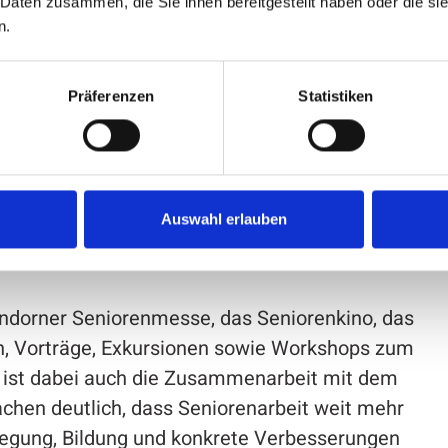
 Daten zusammen, die Sie ihnen bereitgestellt haben oder die s
n.
agement
Präferenzen
Statistiken
, zeigen die Arbeitskreise, die sich bei der
r anderem die Bereiche Digitales,
dliche und nachhaltige Stadtentwicklung,
Auswahl erlauben
ndorner Seniorenmesse, das Seniorenkino, das
n, Vorträge, Exkursionen sowie Workshops zum
h ist dabei auch die Zusammenarbeit mit dem
chen deutlich, dass Seniorenarbeit weit mehr
wegung, Bildung und konkrete Verbesserungen