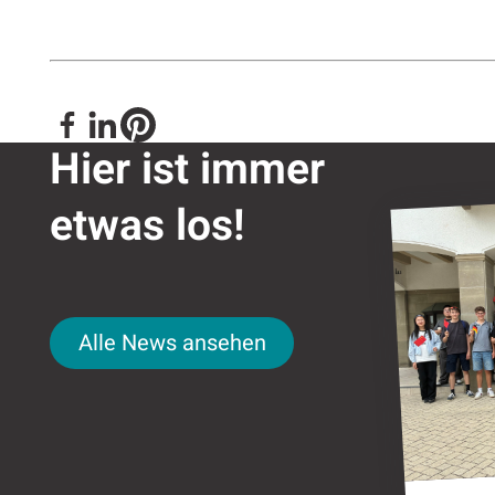
Hier ist immer
etwas los!
Nǐ hǎo in 
Alle News ansehen
Alle News ansehen