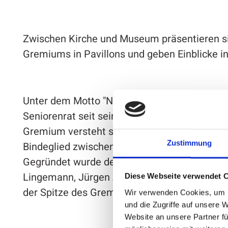
Zwischen Kirche und Museum präsentieren si
Gremiums in Pavillons und geben Einblicke in i
Unter dem Motto "Nicht mehr die Jüngsten, a
Seniorenrat seit seiner Gründung im Jahr 200
Gremium versteht sich als Ideenschmiede fü
Zustimmung
Bindeglied zwischen den älteren Bürgerinnen
Gegründet wurde der Seniorenrat mit 13 Mitgl
Lingemann, Jürgen Aubert und Walter Müller 
Diese Webseite verwendet 
der Spitze des Gremiums.
Wir verwenden Cookies, um I
und die Zugriffe auf unsere 
Website an unsere Partner fü