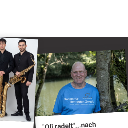
 mit vielseitigem Programm 2026/2027
"Oli radelt"...nach Attendorn
"Oli radelt"...nach