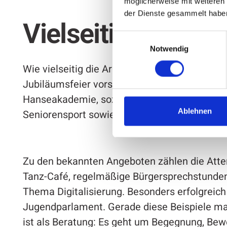
möglicherweise mit weiteren
der Dienste gesammelt habe
Vielseitiges Eng
Einwilligungsauswahl
Notwendig
Wie vielseitig die Arbeit des Seniorenrates ist
Jubiläumsfeier vorstellen. Dazu gehören unte
Hanseakademie, soziale Teilhabe, klimafreun
Ablehnen
Seniorensport sowie der Arbeitskreis Bänke.
Zu den bekannten Angeboten zählen die Atte
Tanz-Café, regelmäßige Bürgersprechstunde
Thema Digitalisierung. Besonders erfolgreic
Jugendparlament. Gerade diese Beispiele ma
ist als Beratung: Es geht um Begegnung, Be