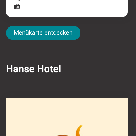
Menükarte entdecken
Menükarte entdecken
Hanse Hotel