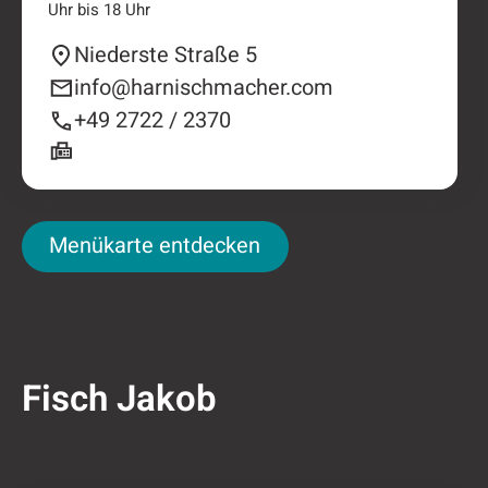
Uhr bis 18 Uhr
Niederste Straße 5
info@harnischmacher.com
+49 2722 / 2370
Menükarte entdecken
Menükarte entdecken
Fisch Jakob