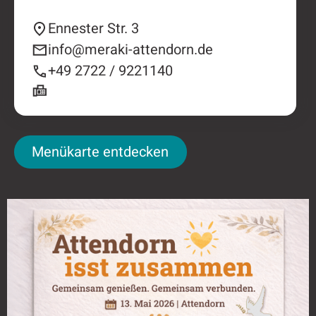
Ennester Str. 3
info@meraki-attendorn.de
+49 2722 / 9221140
Menükarte entdecken
Menükarte entdecken