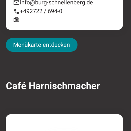
info@burg-schnellenberg.de
+492722 / 694-0
Menükarte entdecken
Menükarte entdecken
Café Harnischmacher