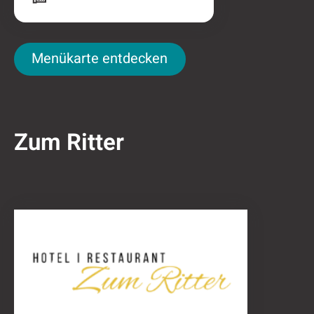
Menükarte entdecken
Menükarte entdecken
Zum Ritter