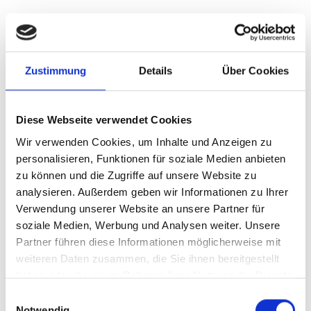
Footer
Zustimmung
Details
Über Cookies
Attendorn erleben
News
Diese Webseite verwendet Cookies
Wir verwenden Cookies, um Inhalte und Anzeigen zu
personalisieren, Funktionen für soziale Medien anbieten
Tourismus
Impressum
zu können und die Zugriffe auf unsere Website zu
analysieren. Außerdem geben wir Informationen zu Ihrer
Veranstaltungen
Datenschutz
Verwendung unserer Website an unsere Partner für
Klimaschutz
soziale Medien, Werbung und Analysen weiter. Unsere
Partner führen diese Informationen möglicherweise mit
www.attendorn.de
Karneval
weiteren Daten zusammen, die Sie ihnen bereitgestellt
haben oder die sie im Rahmen Ihrer Nutzung der Dienste
www.biggesee-
Ostern
gesammelt haben.
Einwilligungsauswahl
listersee.com
Notwendig